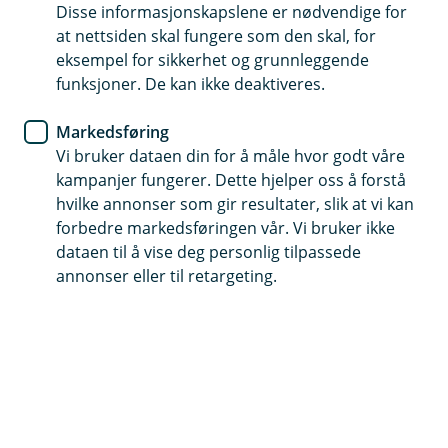
Disse informasjonskapslene er nødvendige for
Vi kjenner de lokale forholdene
at nettsiden skal fungere som den skal, for
eksempel for sikkerhet og grunnleggende
Egen rådgiver som kjenner bedriften din
funksjoner. De kan ikke deaktiveres.
Forsikring etter dine behov
Markedsføring
Vi bruker dataen din for å måle hvor godt våre
Ta kontakt
kampanjer fungerer. Dette hjelper oss å forstå
hvilke annonser som gir resultater, slik at vi kan
forbedre markedsføringen vår. Vi bruker ikke
Hvilken forsikring trenger bedriften
dataen til å vise deg personlig tilpassede
annonser eller til retargeting.
din?
Ikke sats på flaks. Sikre deg for fremtiden
sammen med en rådgiver som kjenner bedriften
din og behovene dine inn og ut. Å forsikre deg
gjennom oss gir deg en samarbeidspartner som
er en aktiv del av nærmiljøet ditt.