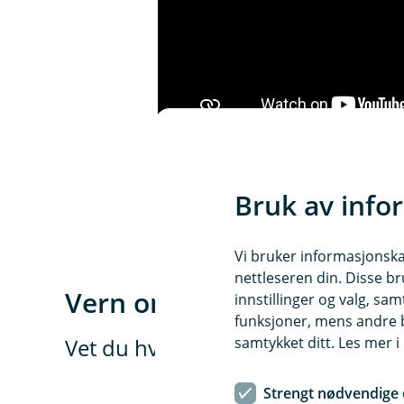
Pass på passordene dine
Bruk av info
Vi bruker informasjonskap
nettleseren din. Disse br
Vern om din BankID
innstillinger og valg, 
funksjoner, mens andre b
samtykket ditt. Les mer 
Vet du hvilke konsekvenser det ha
Strengt nødvendige 