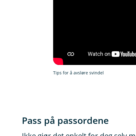
Tips for å avsløre svindel
Pass på passordene
Ikke gjør det enkelt for deg selv m