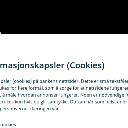
rmasjonskapsler (Cookies)
sler (cookies) på bankens nettsider. Dette er små tekstfile
ukes for flere formål, som å sørge for at nettsidene fungerer
samt å måle hvordan annonser fungerer. Noen er nødvendige 
rukes kun hvis du gir samtykke. Du kan når som helst endre 
i personvernerklæringen vår.
r hvis noen får tak i BankID'en din?
cookies