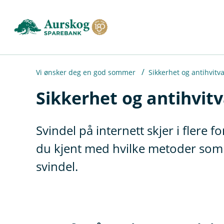
H
o
p
p
i
Vi ønsker deg en god sommer
Sikkerhet og antihvitv
Sikkerhet og antihvit
n
n
h
Svindel på internett skjer i flere 
o
du kjent med hvilke metoder som e
d
svindel.
e
t