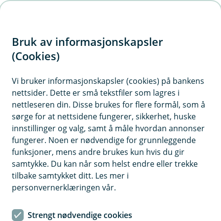
H
o
Bruk av informasjonskapsler
p
p
(Cookies)
i
Vi bruker informasjonskapsler (cookies) på bankens
nettsider. Dette er små tekstfiler som lagres i
n
nettleseren din. Disse brukes for flere formål, som å
n
sørge for at nettsidene fungerer, sikkerhet, huske
h
innstillinger og valg, samt å måle hvordan annonser
o
fungerer. Noen er nødvendige for grunnleggende
funksjoner, mens andre brukes kun hvis du gir
d
samtykke. Du kan når som helst endre eller trekke
e
tilbake samtykket ditt. Les mer i
t
personvernerklæringen vår.
Vi ønsker deg en god sommer
Strengt nødvendige cookies