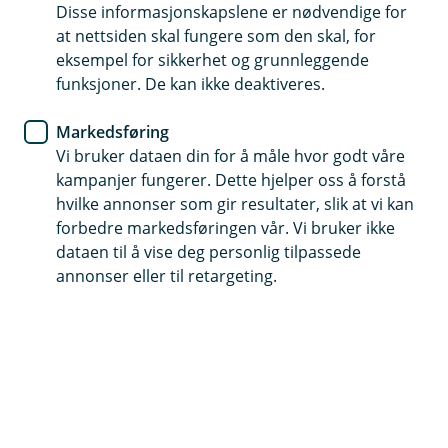
Sommer og tid for refleksjon. Trenger du en
Disse informasjonskapslene er nødvendige for
at nettsiden skal fungere som den skal, for
prat om økonomien eller drømmer som skal
eksempel for sikkerhet og grunnleggende
realiseres? Vi er her for deg.
funksjoner. De kan ikke deaktiveres.
Bestill et møte med en rådgiver
Markedsføring
Vi bruker dataen din for å måle hvor godt våre
kampanjer fungerer. Dette hjelper oss å forstå
hvilke annonser som gir resultater, slik at vi kan
forbedre markedsføringen vår. Vi bruker ikke
Dagligbank
Forsikring
Lån
Sparing
dataen til å vise deg personlig tilpassede
annonser eller til retargeting.
Signer dokumenter