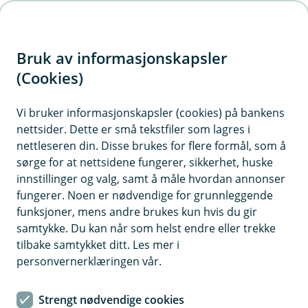
H
o
Bruk av informasjonskapsler
p
p
(Cookies)
Kostnader for forvaltning av
i
innskuddspensjon
Vi bruker informasjonskapsler (cookies) på bankens
nettsider. Dette er små tekstfiler som lagres i
n
Ved å ha innskuddspensjon hos oss, vil dyktige
nettleseren din. Disse brukes for flere formål, som å
n
forvaltere ta seg av pensjonsinnskuddene til de
sørge for at nettsidene fungerer, sikkerhet, huske
h
ansatte i bedriften. Pensjonsfondene blir aktivt
innstillinger og valg, samt å måle hvordan annonser
o
forvaltet av en forvalter, og med dette følger det en
fungerer. Noen er nødvendige for grunnleggende
forvaltningskostnad.
funksjoner, mens andre brukes kun hvis du gir
d
samtykke. Du kan når som helst endre eller trekke
e
tilbake samtykket ditt. Les mer i
t
personvernerklæringen vår.
Snakk med oss om pensjon
Book møte med en rådgiver.
Strengt nødvendige cookies