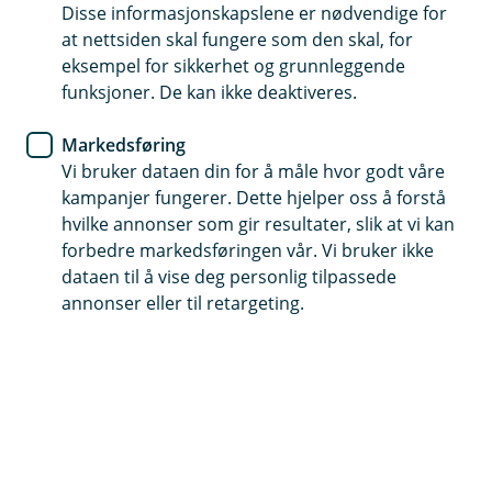
Disse informasjonskapslene er nødvendige for
at nettsiden skal fungere som den skal, for
Kjøp innskuddspensjon
eksempel for sikkerhet og grunnleggende
Logg inn i Bedriftsportalen
funksjoner. De kan ikke deaktiveres.
Markedsføring
Logg inn i Smart Pensjon
Vi bruker dataen din for å måle hvor godt våre
Storebrand Smart Pensjonsportal
kampanjer fungerer. Dette hjelper oss å forstå
hvilke annonser som gir resultater, slik at vi kan
forbedre markedsføringen vår. Vi bruker ikke
dataen til å vise deg personlig tilpassede
Årlige forvaltningskostnader
annonser eller til retargeting.
0 - 999 999
0,95 %
1 000 000 - 2 999 999