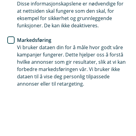
Disse informasjonskapslene er nødvendige for
Ta ut og sett inn penger i 1450 dagligvarebutikker i
at nettsiden skal fungere som den skal, for
hele landet
eksempel for sikkerhet og grunnleggende
funksjoner. De kan ikke deaktiveres.
Bruk bankkort merket med BankAxept og PIN kode
Du kan også bruke Vipps tæpping eller Apple Pay for å
Markedsføring
ta ut eller sette inn penger
Vi bruker dataen din for å måle hvor godt våre
kampanjer fungerer. Dette hjelper oss å forstå
hvilke annonser som gir resultater, slik at vi kan
forbedre markedsføringen vår. Vi bruker ikke
Dette er Kontanttjenester i butikk
dataen til å vise deg personlig tilpassede
annonser eller til retargeting.
Med Kontanttjenester i Butikk (KiB), tilbyr vi en
praktisk måte å håndtere kontanter på gjennom
NorgesGruppens butikker, inkludert Meny, Kiwi,
Spar, og noen Joker-butikker.
Se etter KiB-merket ved kassen i butikkene for enkel