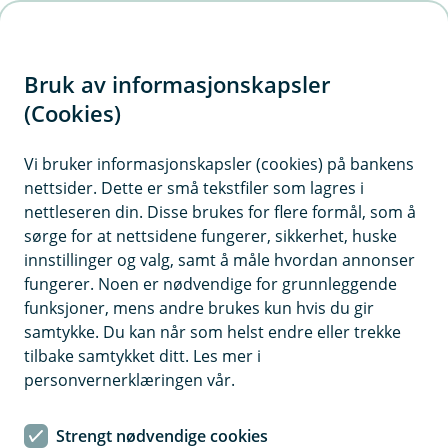
H
o
Bruk av informasjonskapsler
p
p
(Cookies)
i
Vi bruker informasjonskapsler (cookies) på bankens
nettsider. Dette er små tekstfiler som lagres i
n
nettleseren din. Disse brukes for flere formål, som å
n
sørge for at nettsidene fungerer, sikkerhet, huske
h
innstillinger og valg, samt å måle hvordan annonser
o
fungerer. Noen er nødvendige for grunnleggende
funksjoner, mens andre brukes kun hvis du gir
d
samtykke. Du kan når som helst endre eller trekke
e
tilbake samtykket ditt. Les mer i
t
personvernerklæringen vår.
Kontanttjenester i butikk
Strengt nødvendige cookies