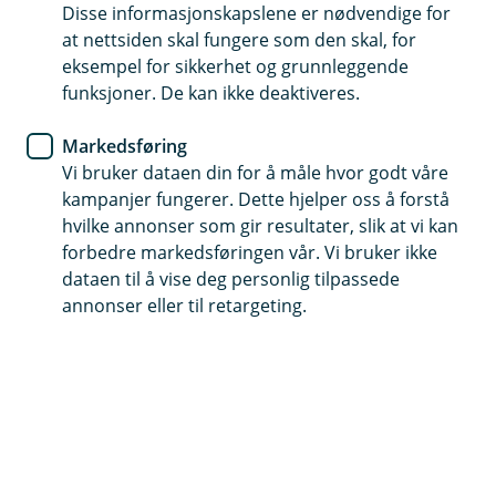
Disse informasjonskapslene er nødvendige for
Gjør at bedriften er sikret økonomisk en skade
at nettsiden skal fungere som den skal, for
stopper driften
eksempel for sikkerhet og grunnleggende
funksjoner. De kan ikke deaktiveres.
Få hjelp 24 timer i døgnet
Gjør det mulig å lønne ansatte i hele ansvarstiden
Markedsføring
Vi bruker dataen din for å måle hvor godt våre
kampanjer fungerer. Dette hjelper oss å forstå
Kontakt meg om avbruddsforsikring
hvilke annonser som gir resultater, slik at vi kan
forbedre markedsføringen vår. Vi bruker ikke
dataen til å vise deg personlig tilpassede
Hva er avbruddsforsikring?
annonser eller til retargeting.
Hvis bygninger eller eiendeler blir skadet, kan det
gå ut over driften – og i verste fall stoppe den
helt. Det kan få store økonomiske følger for
bedriften din.