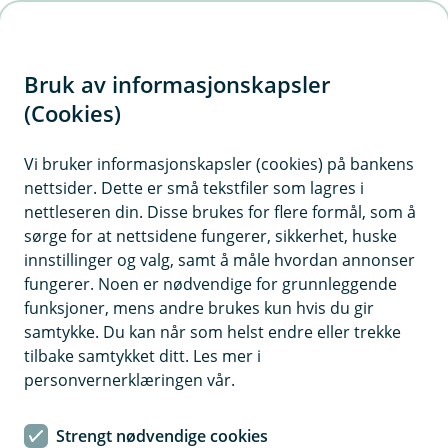
H
o
Bruk av informasjonskapsler
p
p
(Cookies)
i
Vi bruker informasjonskapsler (cookies) på bankens
nettsider. Dette er små tekstfiler som lagres i
n
nettleseren din. Disse brukes for flere formål, som å
n
sørge for at nettsidene fungerer, sikkerhet, huske
h
innstillinger og valg, samt å måle hvordan annonser
o
fungerer. Noen er nødvendige for grunnleggende
funksjoner, mens andre brukes kun hvis du gir
d
samtykke. Du kan når som helst endre eller trekke
e
tilbake samtykket ditt. Les mer i
t
personvernerklæringen vår.
Avbruddsforsikring
Strengt nødvendige cookies