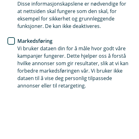
Disse informasjonskapslene er nødvendige for
Hus og hytte
at nettsiden skal fungere som den skal, for
eksempel for sikkerhet og grunnleggende
funksjoner. De kan ikke deaktiveres.
Båt
Markedsføring
Vi bruker dataen din for å måle hvor godt våre
Privat
kampanjer fungerer. Dette hjelper oss å forstå
hvilke annonser som gir resultater, slik at vi kan
forbedre markedsføringen vår. Vi bruker ikke
dataen til å vise deg personlig tilpassede
annonser eller til retargeting.
Traktor og arbeidsmaskiner
Liv og helse