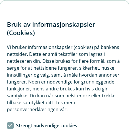
H
o
Bruk av informasjonskapsler
p
p
(Cookies)
Meld skade for landbruk
i
Vi bruker informasjonskapsler (cookies) på bankens
Velg kategori for skaden du har hatt, så hjelper vi
nettsider. Dette er små tekstfiler som lagres i
n
deg videre. For å melde skade, må du logge inn
nettleseren din. Disse brukes for flere formål, som å
n
med BankID.
sørge for at nettsidene fungerer, sikkerhet, huske
h
innstillinger og valg, samt å måle hvordan annonser
o
fungerer. Noen er nødvendige for grunnleggende
funksjoner, mens andre brukes kun hvis du gir
d
samtykke. Du kan når som helst endre eller trekke
Kjøretøy
e
tilbake samtykket ditt. Les mer i
t
personvernerklæringen vår.
Bygninger, eiendeler og avling
Strengt nødvendige cookies