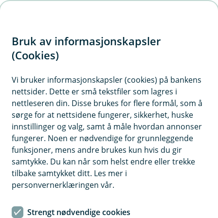
H
o
Bruk av informasjonskapsler
p
p
(Cookies)
i
Vi bruker informasjonskapsler (cookies) på bankens
nettsider. Dette er små tekstfiler som lagres i
n
nettleseren din. Disse brukes for flere formål, som å
n
sørge for at nettsidene fungerer, sikkerhet, huske
h
innstillinger og valg, samt å måle hvordan annonser
o
fungerer. Noen er nødvendige for grunnleggende
funksjoner, mens andre brukes kun hvis du gir
d
samtykke. Du kan når som helst endre eller trekke
e
tilbake samtykket ditt. Les mer i
t
personvernerklæringen vår.
Fordelene med et forbrukslån
Strengt nødvendige cookies