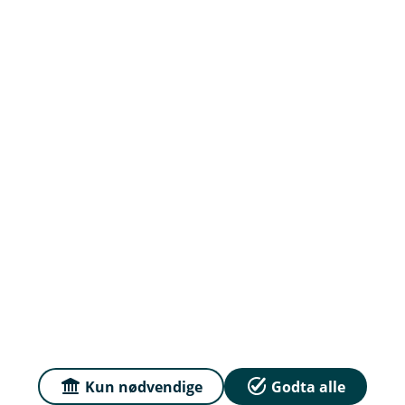
Om oss
Priser
Sammenlign våre priser med andre selskaper på
Finansportalen.no
Våre priser
Personvern og informasjonskapsler
Sikkerhet og antihvitvask
Kun nødvendige
Godta alle