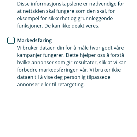
Disse informasjonskapslene er nødvendige for
Et kortsiktig lån uten sikkerhet og pant i bolig eller
at nettsiden skal fungere som den skal, for
andre eiendeler
eksempel for sikkerhet og grunnleggende
funksjoner. De kan ikke deaktiveres.
Fast nedbetalingsplan og god forutsigbarhet
Betal inn ekstra når du kan og reduser dine
Markedsføring
lånekostnader
Vi bruker dataen din for å måle hvor godt våre
kampanjer fungerer. Dette hjelper oss å forstå
Søk om forbrukslån her
hvilke annonser som gir resultater, slik at vi kan
forbedre markedsføringen vår. Vi bruker ikke
dataen til å vise deg personlig tilpassede
Et forbrukslån gir deg ekstra
annonser eller til retargeting.
handlingsrom
Har du fått uventede regninger eller behov for
økonomisk fleksibilitet?