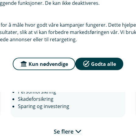
n
ggende funksjoner. De kan ikke deaktiveres.
y
t
t
 for å måle hvor godt våre kampanjer fungerer. Dette hjelper
v
i
ltater, slik at vi kan forbedre markedsføringen vår. Vi bruke
Anders Asper Kværner
n
ede annonser eller til retargeting.
Kunderådgiver person, Årnes
d
u
92041169
)
Kun nødvendige
Godta alle
aak@aurskog-sparebank.no
Autorisert rådgiver
Kreditt
Personforsikring
Skadeforsikring
Sparing og investering
Se flere