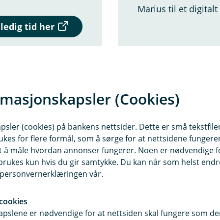
.
Marius til et digital
(
 ledig tid her
E
k
s
t
e
r
rmasjonskapsler (Cookies)
n
l
e
n
sler (cookies) på bankens nettsider. Dette er små tekstfile
k
ukes for flere formål, som å sørge for at nettsidene fungerer
e
samt å måle hvordan annonser fungerer. Noen er nødvendige 
,
rukes kun hvis du gir samtykke. Du kan når som helst endre 
å
p
i personvernerklæringen vår.
n
e
cookies
r
i
pslene er nødvendige for at nettsiden skal fungere som den