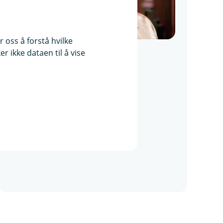
n
y
t
t
 oss å forstå hvilke
v
i
r ikke dataen til å vise
Anita Vekve
n
Kunderådgiver dagligbank, Årnes
d
u
92269182
)
anita@aurskog-sparebank.no