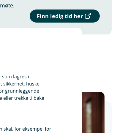
t møte.
(
Finn ledig tid her
E
k
s
t
e
r
n
l
e
n
r som lagres i
k
, sikkerhet, huske
e
for grunnleggende
,
eller trekke tilbake
å
p
n
e
r
i
 skal, for eksempel for