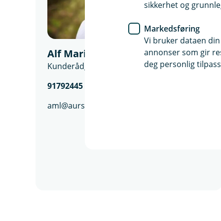
sikkerhet og grunnle
Markedsføring
Vi bruker dataen din
annonser som gir resu
Alf Marius Lundberg
deg personlig tilpass
Kunderådgiver bedrift, Årnes
91792445
aml@aurskog-sparebank.no