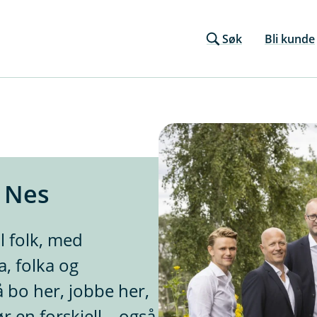
Søk
Bli kunde
i Nes
l folk, med
, folka og
å bo her, jobbe her,
r en forskjell – også