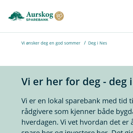
H
o
p
p
i
Vi ønsker deg en god sommer
Deg i Nes
n
n
h
Vi er her for deg - deg 
o
d
Vi er en lokal sparebank med tid ti
e
rådgivere som kjenner både bygda
t
hverdagen. Vi vet hvordan det er 
spare her og investere her. Det gjø