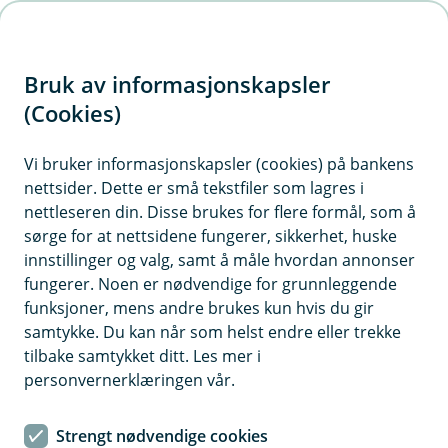
H
o
Bruk av informasjonskapsler
p
p
(Cookies)
i
Vi bruker informasjonskapsler (cookies) på bankens
nettsider. Dette er små tekstfiler som lagres i
n
nettleseren din. Disse brukes for flere formål, som å
n
sørge for at nettsidene fungerer, sikkerhet, huske
h
innstillinger og valg, samt å måle hvordan annonser
o
fungerer. Noen er nødvendige for grunnleggende
funksjoner, mens andre brukes kun hvis du gir
d
samtykke. Du kan når som helst endre eller trekke
e
tilbake samtykket ditt. Les mer i
t
personvernerklæringen vår.
Vi er her for deg - deg på Toten
Strengt nødvendige cookies