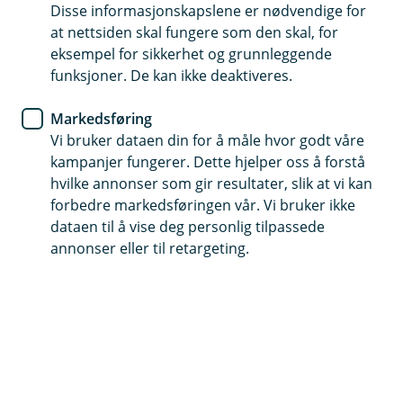
Disse informasjonskapslene er nødvendige for
Vi er en lokal sparebank med tid til folk, med
at nettsiden skal fungere som den skal, for
rådgivere som kjenner både bygda, folka og
eksempel for sikkerhet og grunnleggende
hverdagen. Vi vet hvordan det er å bo her, jobbe her,
funksjoner. De kan ikke deaktiveres.
spare her og investere her. Det gjør en forskjell –
Markedsføring
også når det gjelder økonomi.
Vi bruker dataen din for å måle hvor godt våre
kampanjer fungerer. Dette hjelper oss å forstå
Bli bedre kjent med Aurskogbanken
hvilke annonser som gir resultater, slik at vi kan
forbedre markedsføringen vår. Vi bruker ikke
dataen til å vise deg personlig tilpassede
Bestill et rådgivningsmøte hos oss
annonser eller til retargeting.
Bestill et fysisk møte
Møt Espen Hellum, Jon-Magnus Helganger, Ole
Bjørn Sveum, Inger Lise Sveum-Aasbekken eller