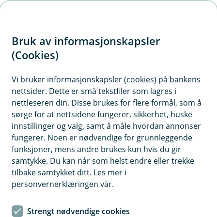
H
o
Bruk av informasjonskapsler
p
p
(Cookies)
i
Vi bruker informasjonskapsler (cookies) på bankens
nettsider. Dette er små tekstfiler som lagres i
n
nettleseren din. Disse brukes for flere formål, som å
n
sørge for at nettsidene fungerer, sikkerhet, huske
h
innstillinger og valg, samt å måle hvordan annonser
o
fungerer. Noen er nødvendige for grunnleggende
funksjoner, mens andre brukes kun hvis du gir
d
samtykke. Du kan når som helst endre eller trekke
e
tilbake samtykket ditt. Les mer i
t
personvernerklæringen vår.
Bli kunde uten BankID
Strengt nødvendige cookies