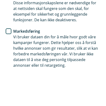
Disse informasjonskapslene er nødvendige for
Så hyggelig at du vil bli kunde hos oss
at nettsiden skal fungere som den skal, for
eksempel for sikkerhet og grunnleggende
funksjoner. De kan ikke deaktiveres.
Slik blir du kunde uten BankID
Markedsføring
Vi bruker dataen din for å måle hvor godt våre
Dersom du ønsker å bli kunde hos oss, men ikke
kampanjer fungerer. Dette hjelper oss å forstå
har BankID kan du likevel bli kunde med pass.
hvilke annonser som gir resultater, slik at vi kan
forbedre markedsføringen vår. Vi bruker ikke
dataen til å vise deg personlig tilpassede
Nedenfor finner du informasjonen du trenger for å bli
annonser eller til retargeting.
bankkunde hos oss.
1. Avtale et møte med oss
Ring oss på 63 85 44 40 for å avtale et møte.
2. Møt opp i banken til den avtalte timen
Husk å ta med gyldig pass eller godkjent nasjonalt ID-