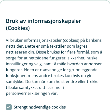
H
o
Bruk av informasjonskapsler
p
p
(Cookies)
i
Vi bruker informasjonskapsler (cookies) på bankens
nettsider. Dette er små tekstfiler som lagres i
n
nettleseren din. Disse brukes for flere formål, som å
n
sørge for at nettsidene fungerer, sikkerhet, huske
h
innstillinger og valg, samt å måle hvordan annonser
o
fungerer. Noen er nødvendige for grunnleggende
funksjoner, mens andre brukes kun hvis du gir
d
samtykke. Du kan når som helst endre eller trekke
e
tilbake samtykket ditt. Les mer i
t
personvernerklæringen vår.
Få god oversikt i mobilbanken med bankkort og kredittkort fra
oss
Strengt nødvendige cookies