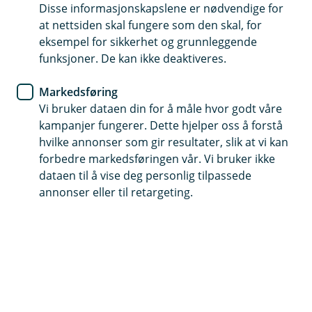
Disse informasjonskapslene er nødvendige for
Bankkort
at nettsiden skal fungere som den skal, for
eksempel for sikkerhet og grunnleggende
Forstå forskjellen: Bankkort og
funksjoner. De kan ikke deaktiveres.
kredittkort for en enklere
Markedsføring
hverdagsøkonomi
Vi bruker dataen din for å måle hvor godt våre
kampanjer fungerer. Dette hjelper oss å forstå
I banken vår er du sikret en smidig hverdag med
hvilke annonser som gir resultater, slik at vi kan
kortene som er tilpasset dine behov. Fra trygg
forbedre markedsføringen vår. Vi bruker ikke
netthandel til nyttige tjenester, oppdag hvordan
dataen til å vise deg personlig tilpassede
våre kort gjør pengebruken trygg, enkel og
annonser eller til retargeting.
fordelaktig.
Hva er forskjellen mellom bankkort og
kredittkort?
Hva er et bankkort?
Et bankkort, også kjent som debetkort, gir deg direkte
tilgang til pengene på din bankkonto. Når du bruker et