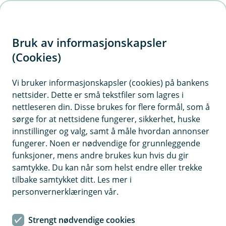
H
o
Bruk av informasjonskapsler
p
p
(Cookies)
i
Vi bruker informasjonskapsler (cookies) på bankens
nettsider. Dette er små tekstfiler som lagres i
n
nettleseren din. Disse brukes for flere formål, som å
n
sørge for at nettsidene fungerer, sikkerhet, huske
h
innstillinger og valg, samt å måle hvordan annonser
o
fungerer. Noen er nødvendige for grunnleggende
funksjoner, mens andre brukes kun hvis du gir
d
samtykke. Du kan når som helst endre eller trekke
e
tilbake samtykket ditt. Les mer i
t
personvernerklæringen vår.
Bankkort
Strengt nødvendige cookies