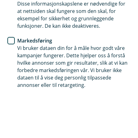
Disse informasjonskapslene er nødvendige for
Fordeler med bankkortet ditt
at nettsiden skal fungere som den skal, for
eksempel for sikkerhet og grunnleggende
Du har mange fordeler med bankkort hos oss -
funksjoner. De kan ikke deaktiveres.
her har vi samlet de viktigste
Markedsføring
Vi bruker dataen din for å måle hvor godt våre
Ved å ha bankkort hos oss i banken, får du også noen
kampanjer fungerer. Dette hjelper oss å forstå
fordeler. Her har vi samlet noen av dem.
hvilke annonser som gir resultater, slik at vi kan
forbedre markedsføringen vår. Vi bruker ikke
Full oversikt
dataen til å vise deg personlig tilpassede
Du har full oversikt over det som går inn og ut på
annonser eller til retargeting.
konto i mobil- eller i nettbank. Her kan du enkelt sperre
kortet eller se PIN-koden din hvis du har glemt den. Du
har også mulighet til å se bankkortet ditt digitalt -
praktisk når du trenger kortopplysningene dine til å
handle på nett eller i apper.
Trygg handel i inn- og utland