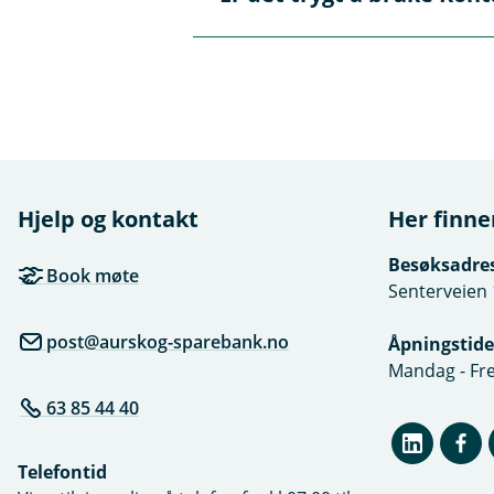
Å
bankkort merket med BankAx
L
p
u
n
k
e
Ja, KiB er en sikker tjeneste.
k
/
BankAxept-kort og PIN-kode, n
L
u
k
k
Hjelp og kontakt
Her finne
Besøksadre
Book møte
Senterveien 
post@aurskog-sparebank.no
Åpningstide
Mandag - Fre
63 85 44 40
Telefontid