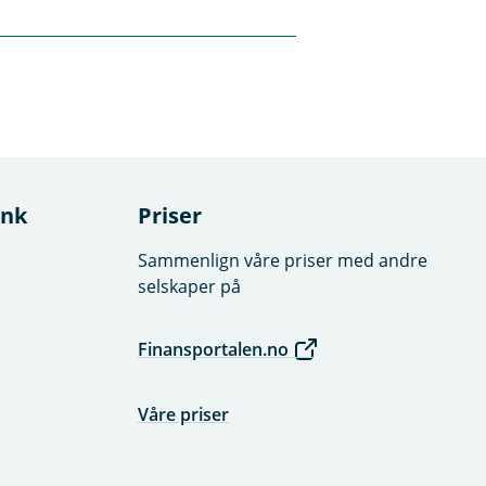
e deg med ditt
 identitetstyveri.
ank
Priser
Sammenlign våre priser med andre
selskaper på
Finansportalen.no
Våre priser