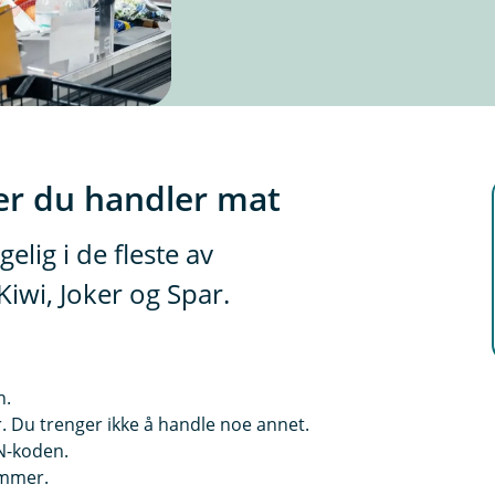
der du handler mat
elig i de fleste av
iwi, Joker og Spar.
n.
ger. Du trenger ikke å handle noe annet.
IN-koden.
temmer.