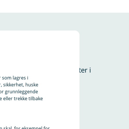
ikk
 som tilbyr Kontanttjenester i
r som lagres i
, sikkerhet, huske
for grunnleggende
eller trekke tilbake
e)
 skal, for eksempel for