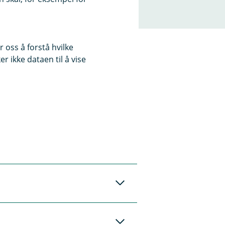
 oss å forstå hvilke
r ikke dataen til å vise
ten?
i kassen hos mange
B-merket ved
y eller et