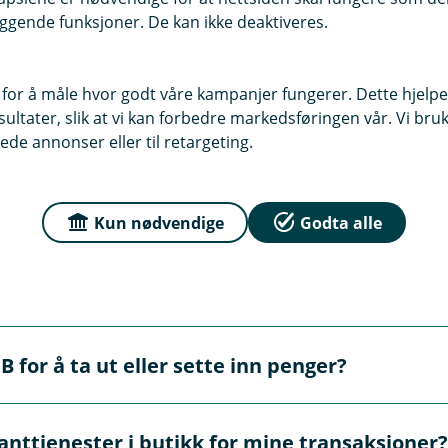
s
ggende funksjoner. De kan ikke deaktiveres.
t
e
r
 for å måle hvor godt våre kampanjer fungerer. Dette hjelper
n
ltater, slik at vi kan forbedre markedsføringen vår. Vi bruke
ede annonser eller til retargeting.
l
e
m kontant i butikk
n
Kun nødvendige
Godta alle
k
e
,
 butikk (KIB) og hvor finner jeg denne tjenes
å
p
er KiB, gjør det mulig for deg å håndtere kontanter direkte 
 for å ta ut eller sette inn penger?
n
m Meny, Kiwi, Spar, og enkelte Joker-butikker. Se etter Ki
e
r
n kontanter gjennom KiB ved å bruke Vipps tæpping, Apple Pa
anttjenester i butikk for mine transaksjoner?