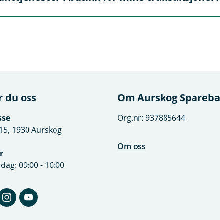
i
ept.
n
 Når du utfører transaksjoner gjennom KiB, må du identifiser
y
oe som sikrer at transaksjonene er beskyttet mot svindel og
t
t
v
i
r du oss
Om Aurskog Spareb
n
d
sse
Org.nr: 937885644
u
15, 1930 Aurskog
)
Om oss
r
dag: 09:00 - 16:00