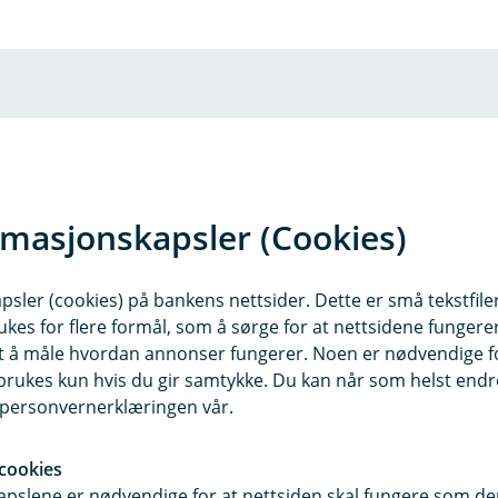
Finn din nærmeste but
rmasjonskapsler (Cookies)
Se oversikt over alle butikker
sler (cookies) på bankens nettsider. Dette er små tekstfile
butikk
ukes for flere formål, som å sørge for at nettsidene fungerer
samt å måle hvordan annonser fungerer. Noen er nødvendige 
rukes kun hvis du gir samtykke. Du kan når som helst endre 
i personvernerklæringen vår.
(
Se kart over butikker (BankAxepts nettsid
E
cookies
k
pslene er nødvendige for at nettsiden skal fungere som den