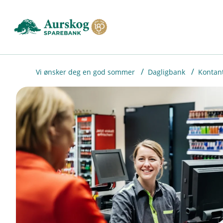
H
o
p
p
i
Vi ønsker deg en god sommer
Dagligbank
Kontant
n
n
h
o
d
e
t