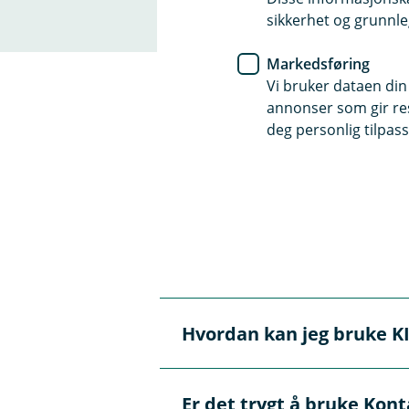
sikkerhet og grunnle
Markedsføring
Vi bruker dataen din
annonser som gir resu
deg personlig tilpass
Spørsmål og svar o
Hva er Kontanttjenester i
Å
p
n
e
Kontanttjenester i butikk, ell
Hvordan kan jeg bruke KIB
/
Å
av NorgesGruppens butikker so
L
p
kassene for enkel tilgang.
u
n
k
e
Du kan både ta ut og sette in
k
Er det trygt å bruke Kont
/