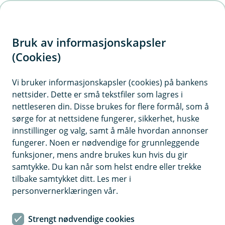
H
o
Bruk av informasjonskapsler
p
p
(Cookies)
i
Vi bruker informasjonskapsler (cookies) på bankens
nettsider. Dette er små tekstfiler som lagres i
n
nettleseren din. Disse brukes for flere formål, som å
n
sørge for at nettsidene fungerer, sikkerhet, huske
h
innstillinger og valg, samt å måle hvordan annonser
o
fungerer. Noen er nødvendige for grunnleggende
funksjoner, mens andre brukes kun hvis du gir
d
samtykke. Du kan når som helst endre eller trekke
e
tilbake samtykket ditt. Les mer i
t
personvernerklæringen vår.
Betaler du fakturaen til forfall får du alltid god kontroll på
kredittkortet.
Strengt nødvendige cookies