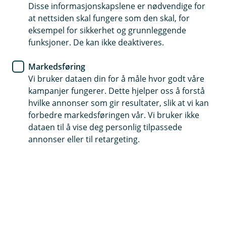
Disse informasjonskapslene er nødvendige for
Kredittkort
at nettsiden skal fungere som den skal, for
eksempel for sikkerhet og grunnleggende
Kort forklart om
funksjoner. De kan ikke deaktiveres.
kredittkortfaktura
Markedsføring
Vi bruker dataen din for å måle hvor godt våre
Kredittkortet gir deg både fleksibilitet og trygghet
kampanjer fungerer. Dette hjelper oss å forstå
i hverdagen og egner seg godt når du skal på
hvilke annonser som gir resultater, slik at vi kan
reise eller handler på nett. Husk at det er best å
forbedre markedsføringen vår. Vi bruker ikke
betale kredittkortfakturaen til forfall, da unngår
dataen til å vise deg personlig tilpassede
du ekstra omkostninger og beholder kontrollen
annonser eller til retargeting.
over forbruket ditt. Her har vi samlet det viktigste
du bør vite når det gjelder fakturering.
Enklere hverdag med eFaktura
Med eFaktura mottar du regningen direkte i mobil- og
nettbanken og slipper papirfaktura i posten. På denne
måten får du bedre oversikt over utgiftene dine.