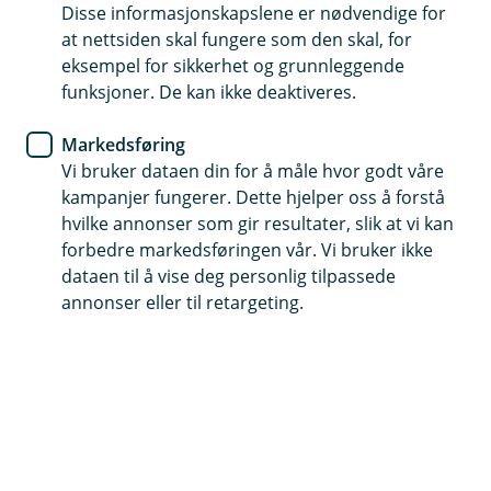
Kredittkort
Disse informasjonskapslene er nødvendige for
at nettsiden skal fungere som den skal, for
Ekstra trygghet i den digitale
eksempel for sikkerhet og grunnleggende
funksjoner. De kan ikke deaktiveres.
verden
Markedsføring
Stort sett er det trygt å handle på nett, men hva
Vi bruker dataen din for å måle hvor godt våre
gjør du dersom du blir utsatt for ID-tyveri?
kampanjer fungerer. Dette hjelper oss å forstå
hvilke annonser som gir resultater, slik at vi kan
Identitetstyveri kan være krevende å forholde seg til. La
forbedre markedsføringen vår. Vi bruker ikke
oss se på hvordan kredittkortet ditt kan være et trygt
dataen til å vise deg personlig tilpassede
og nyttig verktøy i din digitale hverdag.
annonser eller til retargeting.
Hva er identitetstyveri?
Identitetstyveri oppstår når noen urettmessig får
tilgang til dine personlige data og bruker denne
informasjonen til å begå svindel, f. eks søker om