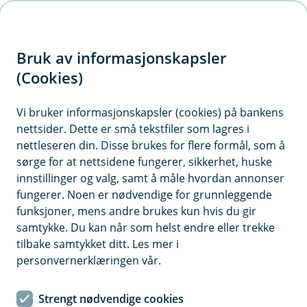
H
o
Bruk av informasjonskapsler
p
p
(Cookies)
i
Vi bruker informasjonskapsler (cookies) på bankens
nettsider. Dette er små tekstfiler som lagres i
n
nettleseren din. Disse brukes for flere formål, som å
n
sørge for at nettsidene fungerer, sikkerhet, huske
h
innstillinger og valg, samt å måle hvordan annonser
o
fungerer. Noen er nødvendige for grunnleggende
funksjoner, mens andre brukes kun hvis du gir
d
samtykke. Du kan når som helst endre eller trekke
e
tilbake samtykket ditt. Les mer i
t
personvernerklæringen vår.
Det har aldri vært enklere å stjele noens identitet.
Strengt nødvendige cookies