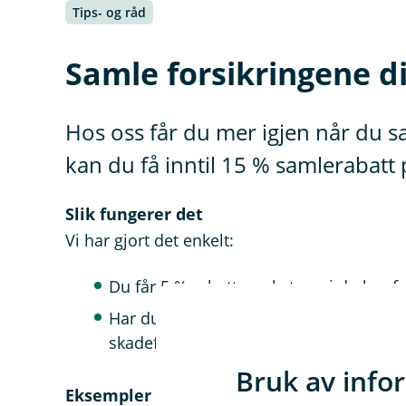
Tips- og råd
Samle forsikringene d
Hos oss får du mer igjen når du sa
kan du få inntil 15 % samlerabatt
Slik fungerer det
Vi har gjort det enkelt:
Du får 5 % rabatt per kategori du har for
Har du forsikringer i alle tre kategorie
skadeforsikringene dine.
Bruk av info
Eksempler