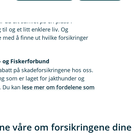
r du alt samlet på en plass i
l og et litt enklere liv. Og
e med å finne ut hvilke forsikringer
- og Fiskerforbund
rabatt på skadeforsikringene hos oss.
ing som er laget for jakthunder og
tt. Du kan
lese mer om fordelene som
ne våre om forsikringene dine