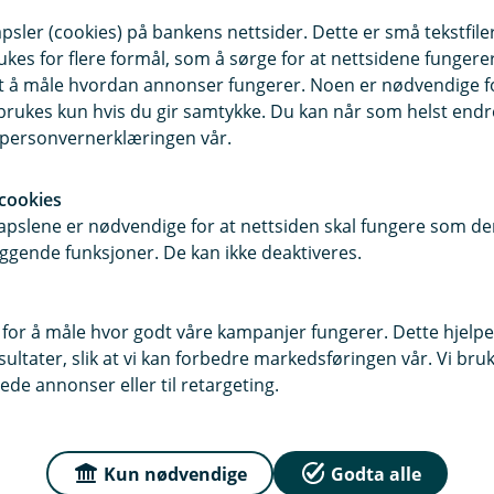
kring: 10 % rabatt på begge
sler (cookies) på bankens nettsider. Dette er små tekstfile
ukes for flere formål, som å sørge for at nettsidene fungerer
att på skadeforsikringene bil og
samt å måle hvordan annonser fungerer. Noen er nødvendige 
rukes kun hvis du gir samtykke. Du kan når som helst endre 
ilforsikringene
i personvernerklæringen vår.
cookies
pslene er nødvendige for at nettsiden skal fungere som den
skadeforsikringer.
ggende funksjoner. De kan ikke deaktiveres.
 selv, men teller med når vi regner ut
 for å måle hvor godt våre kampanjer fungerer. Dette hjelper
år du rabatten med en gang.
ltater, slik at vi kan forbedre markedsføringen vår. Vi bruke
gger til en ny kategori, oppdateres
ede annonser eller til retargeting.
all.
 jobben eller ung-pakka gir ikke
Kun nødvendige
Godta alle