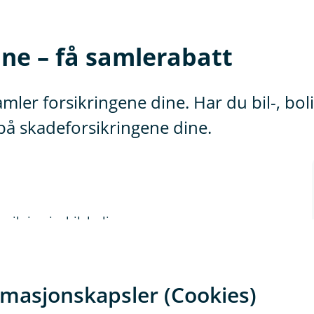
ine – få samlerabatt
mler forsikringene dine. Har du bil-, bol
 på skadeforsikringene dine.
sikring i – bil, bolig og person.
r, får du 15 % samlerabatt på
rmasjonskapsler (Cookies)