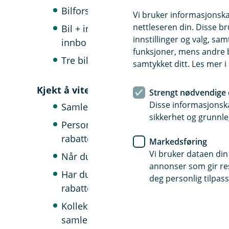
Bilforsikring: 5 % rabatt Bil + husforsi
Vi bruker informasjonskap
nettleseren din. Disse br
Bil + innbo + barneforsikring: 15 % rab
innstillinger og valg, 
innbo
funksjoner, mens andre b
Tre bilforsikringer: 5 % rabatt på alle b
samtykket ditt. Les mer 
Kjekt å vite
Strengt nødvendige 
Disse informasjonska
Samlerabatten gjelder for individuelle 
sikkerhet og grunnle
Personforsikringer gir ikke rabatt i seg
rabatten på skadeforsikringene dine.
Markedsføring
Vi bruker dataen din
Når du kjøper en ny skadeforsikring, f
annonser som gir resu
Har du allerede skadeforsikringer og le
deg personlig tilpass
rabatten automatisk fra neste hovedforf
Kollektive forsikringer, forsikringer via
samlerabatt.