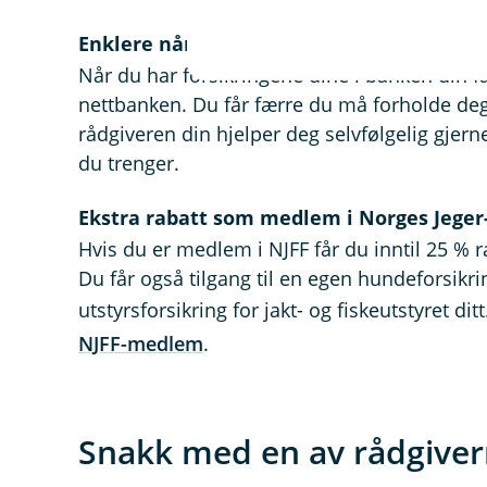
Enklere når du samler alt på en plass
Når du har forsikringene dine i banken din få
nettbanken. Du får færre du må forholde deg ti
rådgiveren din hjelper deg selvfølgelig gjern
du trenger.
Ekstra rabatt som medlem i Norges Jeger
Hvis du er medlem i NJFF får du inntil 25 % 
Du får også tilgang til en egen hundeforsikr
utstyrsforsikring for jakt- og fiskeutstyret di
NJFF-medlem
.
Snakk med en av rådgiver