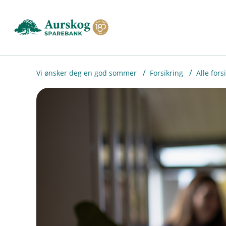
H
o
p
p
i
Vi ønsker deg en god sommer
Forsikring
Alle fors
n
n
h
o
d
e
t