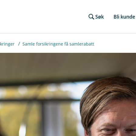
Søk
Bli kunde
ikringer
Samle forsikringene få samlerabatt