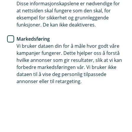
Disse informasjonskapslene er nødvendige for
Båtforsikring
at nettsiden skal fungere som den skal, for
eksempel for sikkerhet og grunnleggende
Husk å sjekke båten din om
funksjoner. De kan ikke deaktiveres.
vinteren
Markedsføring
Vi bruker dataen din for å måle hvor godt våre
Er du klar over at du må passe på båten din om
kampanjer fungerer. Dette hjelper oss å forstå
vinteren også? Gjør du ikke det, kan det fort bli
hvilke annonser som gir resultater, slik at vi kan
dyrt om uhellet er ute.
forbedre markedsføringen vår. Vi bruker ikke
dataen til å vise deg personlig tilpassede
Ah. Vinteren er her og båten ligger trygt lagret for vind,
annonser eller til retargeting.
kulde og ruskevær. Nå trenger jeg ikke å gjøre noe før
våren kommer … tenker kanskje mange båteiere og
glemmer en viktig detalj i forsikringsvilkårene sine:
tilsynet.
En tredjedel av alle skader som meldes inn på
fritidsbåter skjer nemlig på vinteren, og sjekker du