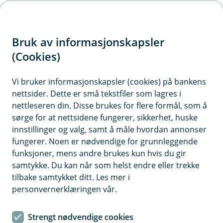
H
o
Bruk av informasjonskapsler
p
p
(Cookies)
i
Vi bruker informasjonskapsler (cookies) på bankens
nettsider. Dette er små tekstfiler som lagres i
n
nettleseren din. Disse brukes for flere formål, som å
n
sørge for at nettsidene fungerer, sikkerhet, huske
h
innstillinger og valg, samt å måle hvordan annonser
o
fungerer. Noen er nødvendige for grunnleggende
funksjoner, mens andre brukes kun hvis du gir
d
samtykke. Du kan når som helst endre eller trekke
e
tilbake samtykket ditt. Les mer i
t
personvernerklæringen vår.
Selv om sommeren er en fjern drøm, må du ikke glemme å
sjekke båten din med jevne mellomrom.
Strengt nødvendige cookies