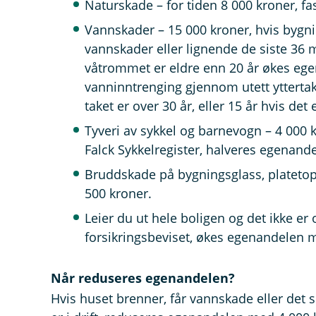
Naturskade – for tiden 8 000 kroner, fa
Vannskader – 15 000 kroner, hvis bygn
vannskader eller lignende de siste 
våtrommet er eldre enn 20 år økes eg
vanninntrenging gjennom utett yttert
taket er over 30 år, eller 15 år hvis det e
Tyveri av sykkel og barnevogn – 4 000 kr
Falck Sykkelregister, halveres egenand
Bruddskade på bygningsglass, platetopp
500 kroner.
Leier du ut hele boligen og det ikke er
forsikringsbeviset, økes egenandelen m
Når reduseres egenandelen?
Hvis huset brenner, får vannskade eller det