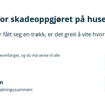
or skadeoppgjøret på huse
r fått seg en trøkk, er det greit å vite h
mfanget, og du må vente til alle
en
rstatningssummen: