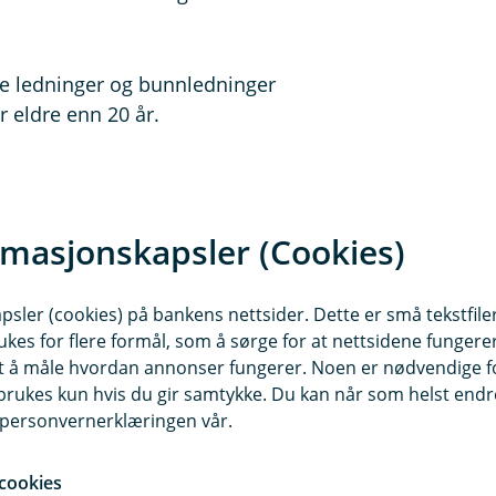
ge ledninger og bunnledninger
r eldre enn 20 år.
ele og lignende trekkes 5 prosent
 luft-vann trekkes 10 prosent for
rmasjonskapsler (Cookies)
r.
 trekkes 5 prosent for hvert år
sler (cookies) på bankens nettsider. Dette er små tekstfile
ukes for flere formål, som å sørge for at nettsidene fungerer
kes 10 prosent for hvert år
samt å måle hvordan annonser fungerer. Noen er nødvendige 
rukes kun hvis du gir samtykke. Du kan når som helst endre 
i personvernerklæringen vår.
cookies
s 10 prosent for hvert år etter 5 år.