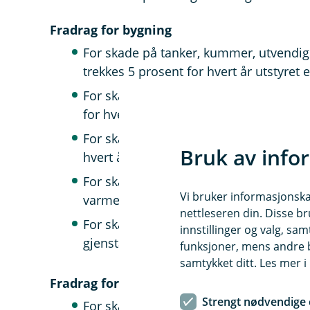
Fradrag for bygning
For skade på tanker, kummer, utvendi
trekkes 5 prosent for hvert år utstyret e
For skade på varmtvannsbeholder, fyrkj
for hvert år utstyret er eldre enn 10 år.
For skade på varmepumpe luft-luft eller
Bruk av info
hvert år varmepumpen er eldre enn 5 å
For skade på varmepumpe jord-luft-vann
Vi bruker informasjonskap
varmepumpen er eldre enn 5 år.
nettleseren din. Disse br
For skade på boblebad og lignende trek
innstillinger og valg, 
gjenstanden er eldre enn 1 år.
funksjoner, mens andre b
samtykket ditt. Les mer 
Fradrag for innbo og løsøre
Strengt nødvendige 
For skade på hvite- og brunevarer trekke