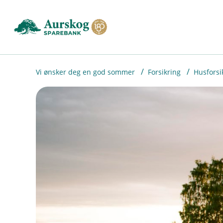
H
o
p
p
i
Vi ønsker deg en god sommer
Forsikring
Husforsi
n
n
h
o
d
e
t