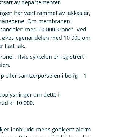
stsatt av departementet.
ingen har vært rammet av lekkasjer,
36 månedene. Om membranen i
enandelen med 10 000 kroner. Ved
ak økes egenandelen med 10 000 om
r flatt tak.
oner. Hvis sykkelen er registrert i
elen.
 eller sanitærporselen i bolig – 1
 opplysninger om dette i
ed kr 10 000.
 skjer innbrudd mens godkjent alarm