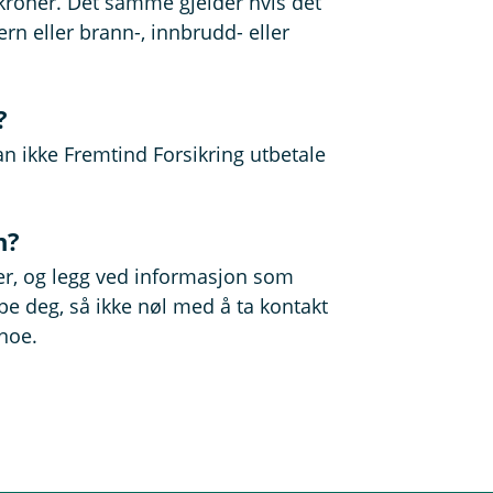
 kroner. Det samme gjelder hvis det
n eller brann-, innbrudd- eller
?
an ikke Fremtind Forsikring utbetale
n?
t er, og legg ved informasjon som
lpe deg, så ikke nøl med å ta kontakt
noe.