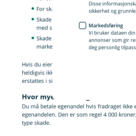
Disse informasjonska
For skade på sykkel/tilhenger trekkes 10
sikkerhet og grunnle
Skade på brukte ting, som enten er skaff
Markedsføring
med summen det koster å skaffe tilsva
Vi bruker dataen din
Skade på datamaskiner, nettbrett og m
annonser som gir resu
markedspris for tilsvarende brukt utsty
deg personlig tilpass
Hvis du eier verdifulle samlinger, kunst, akti
heldigvis ikke uroe deg for at det skal bli t
erstattes i sin fulle verdi.
Hvor mye er det i egenandel?
Du må betale egenandel hvis fradraget ikke 
egenandelen. Den er som regel 4 000 kroner, 
type skade.