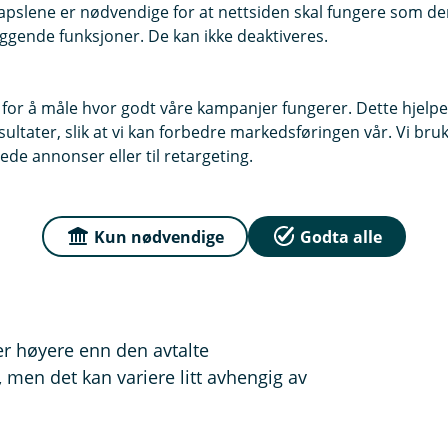
pslene er nødvendige for at nettsiden skal fungere som den
 prosent for hvert år etter 2 år.
ggende funksjoner. De kan ikke deaktiveres.
et ved arv, gave eller kjøp erstattes
rende brukt gjenstand.
 for å måle hvor godt våre kampanjer fungerer. Dette hjelper
obiltelefon erstattes med
ltater, slik at vi kan forbedre markedsføringen vår. Vi bruke
r.
ede annonser eller til retargeting.
viteter eller smykker, trenger du
Kun nødvendige
Godta alle
rukket fradrag. Denne type gjenstander
er høyere enn den avtalte
men det kan variere litt avhengig av