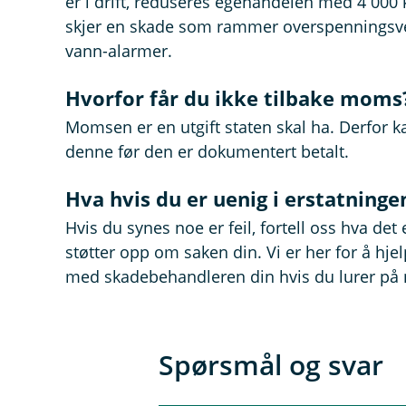
er i drift, reduseres egenandelen med 4 000
skjer en skade som rammer overspenningsver
vann-alarmer.
Hvorfor får du ikke tilbake moms
Momsen er en utgift staten skal ha. Derfor k
denne før den er dokumentert betalt.
Hva hvis du er uenig i erstatninge
Hvis du synes noe er feil, fortell oss hva de
støtter opp om saken din. Vi er her for å hje
med skadebehandleren din hvis du lurer på 
Spørsmål og svar