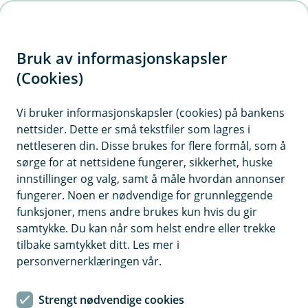
H
o
Bruk av informasjonskapsler
p
p
(Cookies)
i
Vi bruker informasjonskapsler (cookies) på bankens
nettsider. Dette er små tekstfiler som lagres i
n
nettleseren din. Disse brukes for flere formål, som å
n
sørge for at nettsidene fungerer, sikkerhet, huske
h
innstillinger og valg, samt å måle hvordan annonser
o
fungerer. Noen er nødvendige for grunnleggende
funksjoner, mens andre brukes kun hvis du gir
d
samtykke. Du kan når som helst endre eller trekke
e
tilbake samtykket ditt. Les mer i
t
personvernerklæringen vår.
De fleste av oss eier nok mer enn vi tror. Så hvis uhellet er
ute, er det viktig å være godt nok dekket.
Strengt nødvendige cookies