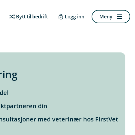
Bytt til bedrift
Logg inn
Meny
ring
del
jaktpartneren din
nsultasjoner med veterinær hos FirstVet