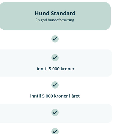
Hund Standard
En god hundeforsikring
n
inntil 5 000 kroner
n
u
d
u
inntil 5 000 kroner i året
n
d
u
n
d