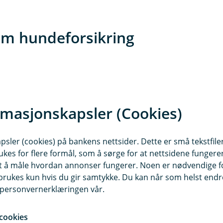
t
om hundeforsikring
terinærbesøk?
rmasjonskapsler (Cookies)
25 og 50 prosent egenandel.
nummeret mitt i NJFF?
sler (cookies) på bankens nettsider. Dette er små tekstfile
l NJFF.
ukes for flere formål, som å sørge for at nettsidene fungerer
nden min er registrert hos NKK?
samt å måle hvordan annonser fungerer. Noen er nødvendige 
rukes kun hvis du gir samtykke. Du kan når som helst endre 
atabasen) på
NKK’s hjemmesider
. Der finner du også
i personvernerklæringen vår.
ære forsikret?
cookies