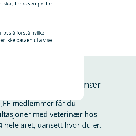
 skal, for eksempel for
ruksverdi avhengig
und. For å kunne
unden når
 oss å forstå hvilke
r ikke dataen til å vise
renéerhund,
on med online veterinær
NJFF-medlemmer får du
ultasjoner med veterinær hos
zer, Finsk
-, Dverg- og
24 hele året, uansett hvor du er.
lon, Phalène,
ästgötaspets, Welsh