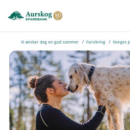
H
o
p
p
i
Vi ønsker deg en god sommer
Forsikring
Norges J
n
n
h
o
d
e
t