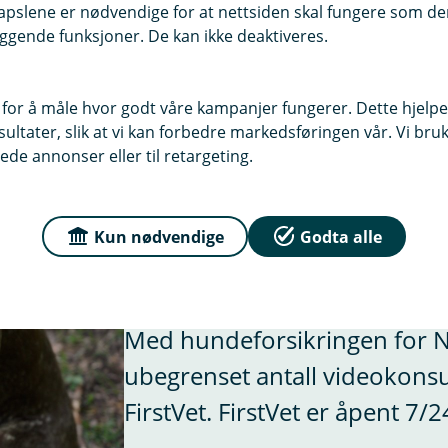
pslene er nødvendige for at nettsiden skal fungere som den
jeg forsikre?
ut, men det er rasespesifikke begrensinger på dødsfall og b
ggende funksjoner. De kan ikke deaktiveres.
n verdi som jakthund, tjenestehund, avlshund eller gjeterh
uksverdi opphører automatisk ved hovedforfall året etter h
å ha livsforsikring for hunden.
 for å måle hvor godt våre kampanjer fungerer. Dette hjelper
som er:
ltater, slik at vi kan forbedre markedsføringen vår. Vi bruke
ede annonser eller til retargeting.
nois, Irsk Ulvehund, Leonberger, Newfoundlandshund, Py
ernhardshund
Kun nødvendige
Godta alle
Gratis videokonsultasj
r
Med hundeforsikringen for 
ubegrenset antall videokons
er, Cairn Terrier, Chihuahua, Chinese Crested, Dvergschnau
ier, Islandsk Fårehund, Jack Russel Terrier, Lhasa Apso, Toy
FirstVet. FirstVet er åpent 7/
sser Münsterländer, Norrbottenspets, Norsk Buhund, Papil
ed Wheaten Terrier, Tibetansk Spaniel, Tibetansk Terrier, V