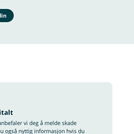
din
talt
 anbefaler vi deg å melde skade
 du også nyttig informasjon hvis du