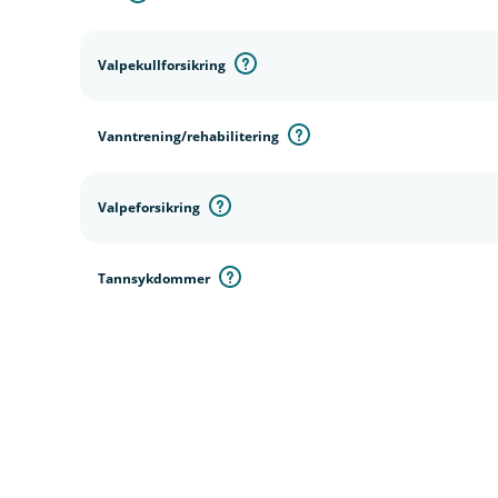
Valpekullforsikring
Vanntrening/rehabilitering
Valpeforsikring
Tannsykdommer