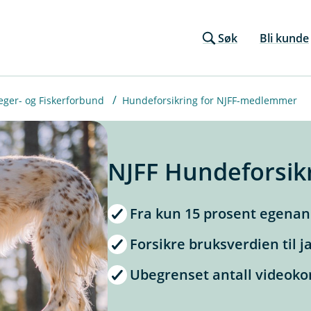
Søk
Bli kunde
eger- og Fiskerforbund
Hundeforsikring for NJFF-medlemmer
NJFF Hundeforsik
Fra kun 15 prosent egenan
Forsikre bruksverdien til 
Ubegrenset antall videoko