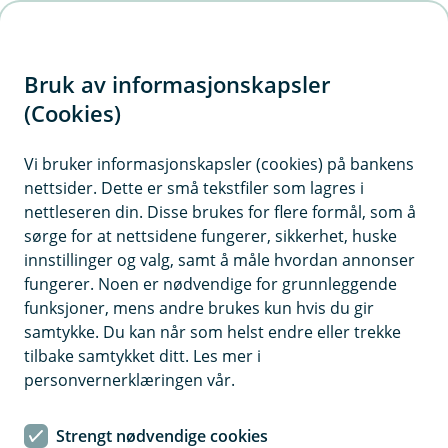
H
o
Bruk av informasjonskapsler
p
p
(Cookies)
i
Vi bruker informasjonskapsler (cookies) på bankens
nettsider. Dette er små tekstfiler som lagres i
n
nettleseren din. Disse brukes for flere formål, som å
n
sørge for at nettsidene fungerer, sikkerhet, huske
h
innstillinger og valg, samt å måle hvordan annonser
o
fungerer. Noen er nødvendige for grunnleggende
funksjoner, mens andre brukes kun hvis du gir
d
samtykke. Du kan når som helst endre eller trekke
e
tilbake samtykket ditt. Les mer i
t
personvernerklæringen vår.
Veteranbilforsikring
Strengt nødvendige cookies