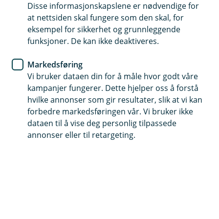
Disse informasjonskapslene er nødvendige for
Velg selv – ansvar, delkasko eller kasko
at nettsiden skal fungere som den skal, for
eksempel for sikkerhet og grunnleggende
Få hjelp hele døgnet, hvis uhellet er ute
funksjoner. De kan ikke deaktiveres.
Fastmontert utstyr? Dekkes opptil 10 000 kroner
Markedsføring
Vi bruker dataen din for å måle hvor godt våre
Kontakt meg om veteranbilforsikring
kampanjer fungerer. Dette hjelper oss å forstå
hvilke annonser som gir resultater, slik at vi kan
forbedre markedsføringen vår. Vi bruker ikke
Hva dekker veteranbilforsikringen?
dataen til å vise deg personlig tilpassede
annonser eller til retargeting.
Har du en veteranbil eller -MC du bare bruker til
hobby? Da kan veteranforsikring være et smart
valg.
Veteranforsikringen passer for deg som har bil eller