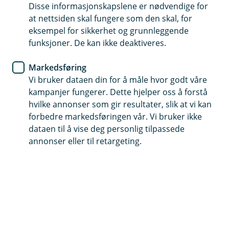
Disse informasjonskapslene er nødvendige for
at nettsiden skal fungere som den skal, for
63 85 44 40
eksempel for sikkerhet og grunnleggende
funksjoner. De kan ikke deaktiveres.
Telefontid
Markedsføring
Vi er tilgjengelig på telefon fra kl 07.00 til 21.00 i
Vi bruker dataen din for å måle hvor godt våre
hverdagene og fra kl 09.00 til 21.00 i helgene.
kampanjer fungerer. Dette hjelper oss å forstå
hvilke annonser som gir resultater, slik at vi kan
Forsikring: 915 03 850
forbedre markedsføringen vår. Vi bruker ikke
Snakk med skadekonsulent: mandag til fredag 08:00-
dataen til å vise deg personlig tilpassede
16.00
annonser eller til retargeting.
Trenger du umiddelbar hjelp?
Ring oss på 915 03 850 døgnet rundt, hele året
Her finner du oss