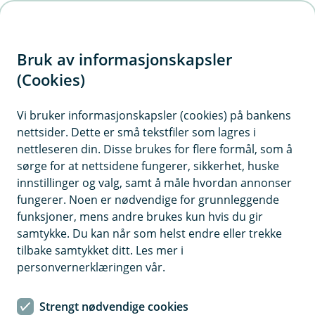
H
o
Bruk av informasjonskapsler
p
p
(Cookies)
Kontaktskjema
i
Vi bruker informasjonskapsler (cookies) på bankens
Fyll ut skjemaet under, så tar vi kontakt med deg.
nettsider. Dette er små tekstfiler som lagres i
n
nettleseren din. Disse brukes for flere formål, som å
n
sørge for at nettsidene fungerer, sikkerhet, huske
h
innstillinger og valg, samt å måle hvordan annonser
o
fungerer. Noen er nødvendige for grunnleggende
funksjoner, mens andre brukes kun hvis du gir
d
samtykke. Du kan når som helst endre eller trekke
Hjelp og kontakt
e
tilbake samtykket ditt. Les mer i
t
personvernerklæringen vår.
Book møte
Strengt nødvendige cookies
post@aurskog-sparebank.no