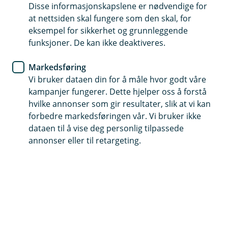
Disse informasjonskapslene er nødvendige for
På tide å bytte bil eller kanskje
at nettsiden skal fungere som den skal, for
kjøpe din første? Vi i banken
eksempel for sikkerhet og grunnleggende
funksjoner. De kan ikke deaktiveres.
hjelper deg med gode råd!
Markedsføring
Drømmer du om en ny bil, men gruer deg til
Vi bruker dataen din for å måle hvor godt våre
tanken på billån? Det forstår vi godt. Med Norges
kampanjer fungerer. Dette hjelper oss å forstå
høye bilbruk er billån ofte en nødvendighet. Det
hvilke annonser som gir resultater, slik at vi kan
er viktig å kjenne til dine finansieringsmuligheter
forbedre markedsføringen vår. Vi bruker ikke
for å sikre de beste vilkårene.
dataen til å vise deg personlig tilpassede
annonser eller til retargeting.
Er du i markedet for å bytte bil, eller skal du kanskje
ta steget og kjøpe din aller første bil?
For noen er bilkjøp et av livets store eventyr, hvor
motormagasiner studeres og drømmebilen er valgt ut
ned til minste detalj. For andre er bilen rett og slett et
praktisk redskap for å komme seg rundt.