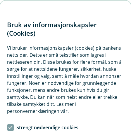
H
o
Bruk av informasjonskapsler
p
p
(Cookies)
i
Vi bruker informasjonskapsler (cookies) på bankens
nettsider. Dette er små tekstfiler som lagres i
n
nettleseren din. Disse brukes for flere formål, som å
n
sørge for at nettsidene fungerer, sikkerhet, huske
h
innstillinger og valg, samt å måle hvordan annonser
o
fungerer. Noen er nødvendige for grunnleggende
funksjoner, mens andre brukes kun hvis du gir
d
samtykke. Du kan når som helst endre eller trekke
e
tilbake samtykket ditt. Les mer i
t
personvernerklæringen vår.
Billån
Strengt nødvendige cookies