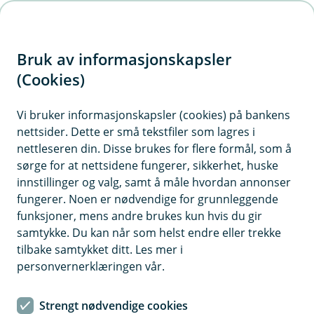
H
o
Bruk av informasjonskapsler
p
p
(Cookies)
Fondsendringer
i
Vi bruker informasjonskapsler (cookies) på bankens
Her finner du informasjon om vesentlige
nettsider. Dette er små tekstfiler som lagres i
n
endringer i fond vi distribuerer.
nettleseren din. Disse brukes for flere formål, som å
n
sørge for at nettsidene fungerer, sikkerhet, huske
h
innstillinger og valg, samt å måle hvordan annonser
o
fungerer. Noen er nødvendige for grunnleggende
Aktuelle endringer
funksjoner, mens andre brukes kun hvis du gir
d
samtykke. Du kan når som helst endre eller trekke
e
tilbake samtykket ditt. Les mer i
Fusjon av Alfred Berg fond
t
Å
personvernerklæringen vår.
p
n
e
Publisert dato: 16. mars 2025
Strengt nødvendige cookies
Endringer i investeringene i Asian Stars
/