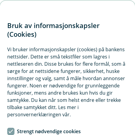
H
o
Bruk av informasjonskapsler
p
p
(Cookies)
i
Vi bruker informasjonskapsler (cookies) på bankens
nettsider. Dette er små tekstfiler som lagres i
n
nettleseren din. Disse brukes for flere formål, som å
n
sørge for at nettsidene fungerer, sikkerhet, huske
h
innstillinger og valg, samt å måle hvordan annonser
o
fungerer. Noen er nødvendige for grunnleggende
funksjoner, mens andre brukes kun hvis du gir
d
samtykke. Du kan når som helst endre eller trekke
e
tilbake samtykket ditt. Les mer i
t
personvernerklæringen vår.
Markedsoppdateringer for Eika-
Strengt nødvendige cookies