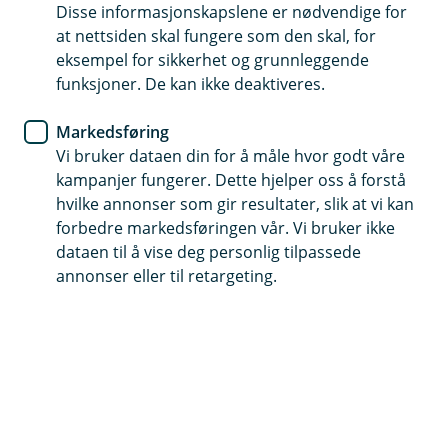
fond
Disse informasjonskapslene er nødvendige for
at nettsiden skal fungere som den skal, for
eksempel for sikkerhet og grunnleggende
Her får du en kort status på fondene dine, slik at du
funksjoner. De kan ikke deaktiveres.
enkelt kan følge med på sparingen. Det er lurt å bli
kjent med fondene når du sparer over tid.
Markedsføring
Vi bruker dataen din for å måle hvor godt våre
Book sparemøte med rådgiver
kampanjer fungerer. Dette hjelper oss å forstå
hvilke annonser som gir resultater, slik at vi kan
forbedre markedsføringen vår. Vi bruker ikke
dataen til å vise deg personlig tilpassede
Les månedsrapport for Eika-fondet
annonser eller til retargeting.
ditt:
Eika Alpha
Eika Balansert
Eika Egenkapitalbevis
Eika Global
Eika Kreditt
Eika Norden