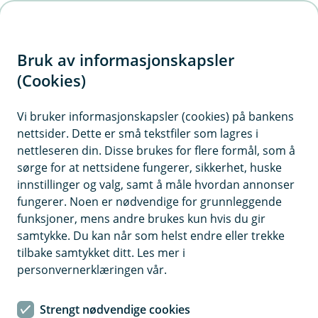
H
o
Bruk av informasjonskapsler
p
p
(Cookies)
i
Vi bruker informasjonskapsler (cookies) på bankens
nettsider. Dette er små tekstfiler som lagres i
n
nettleseren din. Disse brukes for flere formål, som å
n
sørge for at nettsidene fungerer, sikkerhet, huske
h
innstillinger og valg, samt å måle hvordan annonser
o
fungerer. Noen er nødvendige for grunnleggende
funksjoner, mens andre brukes kun hvis du gir
d
samtykke. Du kan når som helst endre eller trekke
e
tilbake samtykket ditt. Les mer i
t
personvernerklæringen vår.
Slik lager du sikre passord som
Strengt nødvendige cookies