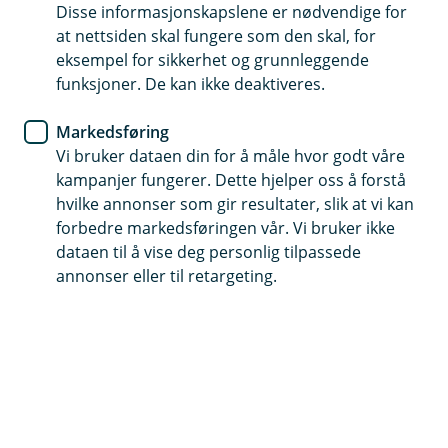
er lett å huske
Disse informasjonskapslene er nødvendige for
at nettsiden skal fungere som den skal, for
eksempel for sikkerhet og grunnleggende
Hvert år blir nordmenn lurt for millioner av
funksjoner. De kan ikke deaktiveres.
kroner, og sensitiv informasjon lekkes. Heldigvis
finnes det måter å beskytte seg på, og det er ikke
Markedsføring
store endringene som skal til.
Vi bruker dataen din for å måle hvor godt våre
kampanjer fungerer. Dette hjelper oss å forstå
Disse grepene bør du ta
hvilke annonser som gir resultater, slik at vi kan
Vi i banken vil alltid gjøre vårt ytterste for å beskytte
forbedre markedsføringen vår. Vi bruker ikke
deg, men det er noen grep du selv kan og bør gjøre for
dataen til å vise deg personlig tilpassede
å hindre at dette skjer. Derfor har vi satt opp noen tips
annonser eller til retargeting.
til hvordan du kan lage sikre passord.
Noe av det det beste og enkleste du selv kan gjøre for å
unngå å bli hacket er å bruke passord som er
vanskelige å gjette seg til og ikke bruke det samme
passordet overalt.