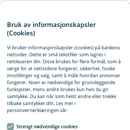
H
o
Bruk av informasjonskapsler
p
p
(Cookies)
i
Grønt og sosialt
Vi bruker informasjonskapsler (cookies) på bankens
obligasjonsrammeverk
nettsider. Dette er små tekstfiler som lagres i
n
nettleseren din. Disse brukes for flere formål, som å
n
Aurskog Sparebank har i samarbeid med DNB
sørge for at nettsidene fungerer, sikkerhet, huske
h
innstillinger og valg, samt å måle hvordan annonser
Carnegie utarbeidet et grønt og sosialt
o
fungerer. Noen er nødvendige for grunnleggende
rammeverk for finansiering av grønne og sosiale
funksjoner, mens andre brukes kun hvis du gir
utlån.
d
samtykke. Du kan når som helst endre eller trekke
e
tilbake samtykket ditt. Les mer i
t
Se bankens utstedte obligasjonslån
personvernerklæringen vår.
Strengt nødvendige cookies