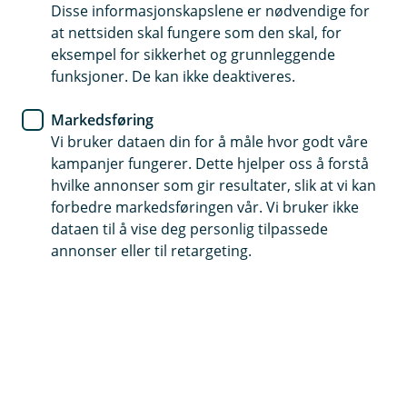
Disse informasjonskapslene er nødvendige for
at nettsiden skal fungere som den skal, for
Dokumenter
eksempel for sikkerhet og grunnleggende
funksjoner. De kan ikke deaktiveres.
Markedsføring
Green and Social Bond Framework
Vi bruker dataen din for å måle hvor godt våre
2025 (pdf)
kampanjer fungerer. Dette hjelper oss å forstå
hvilke annonser som gir resultater, slik at vi kan
Tredjepartsvurdering S&P Global
forbedre markedsføringen vår. Vi bruker ikke
(pdf)
dataen til å vise deg personlig tilpassede
annonser eller til retargeting.
Eldre dokumenter
Aurskog Sparebank grønt
obligasjonsrammeverk (pdf)