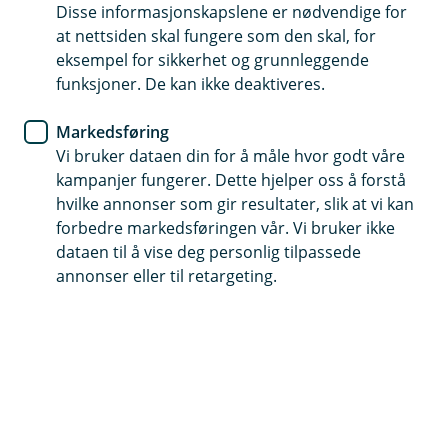
unngår uheldige overraskelser
Disse informasjonskapslene er nødvendige for
at nettsiden skal fungere som den skal, for
Båtforsikring
eksempel for sikkerhet og grunnleggende
funksjoner. De kan ikke deaktiveres.
Slik gjør du båten klar for
sesongen
Markedsføring
Vi bruker dataen din for å måle hvor godt våre
Når den vintertrøtte båten din kommer frem fra
kampanjer fungerer. Dette hjelper oss å forstå
hvilke annonser som gir resultater, slik at vi kan
presenningen, må du sørge for at den er i ship
forbedre markedsføringen vår. Vi bruker ikke
shape for nye eventyr. Slik gjør du det.
dataen til å vise deg personlig tilpassede
annonser eller til retargeting.
Når snøen smelter og vårfuglene hilser på, er det på
tide å ta av båtpresenningen og gjøre fartøyet klar for
en ny sommer på «bøljan blå».
Sesongen for dagsturbåtene starter normalt i
begynnelsen av april og mai, så hvis du ikke har begynt
ennå da, er det på høy tid å begynne med vårpussen.