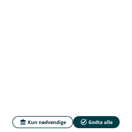
Om oss
Priser
Sammenlign våre priser med andre selskaper på
Finansportalen.no
Våre priser
Personvern og informasjonskapsler
Sikkerhet og antihvitvask
Kun nødvendige
Godta alle