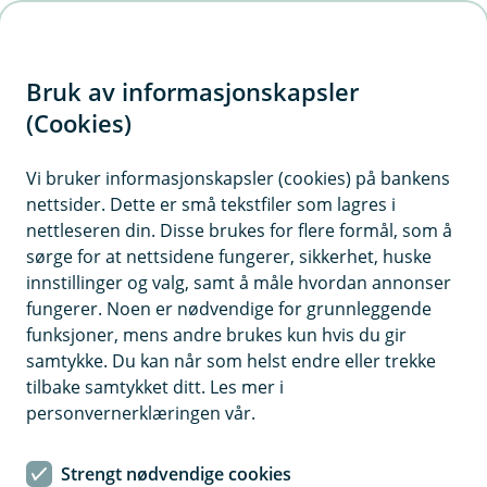
H
o
Bruk av informasjonskapsler
p
p
(Cookies)
i
Vi bruker informasjonskapsler (cookies) på bankens
nettsider. Dette er små tekstfiler som lagres i
n
nettleseren din. Disse brukes for flere formål, som å
n
sørge for at nettsidene fungerer, sikkerhet, huske
h
innstillinger og valg, samt å måle hvordan annonser
o
fungerer. Noen er nødvendige for grunnleggende
funksjoner, mens andre brukes kun hvis du gir
d
samtykke. Du kan når som helst endre eller trekke
e
tilbake samtykket ditt. Les mer i
t
personvernerklæringen vår.
Er du klar for å nyte «bøljan blå»? I denne artikkelen får du
noen gode råd for å gjøre båten klar for sommeren, slik at du
Strengt nødvendige cookies