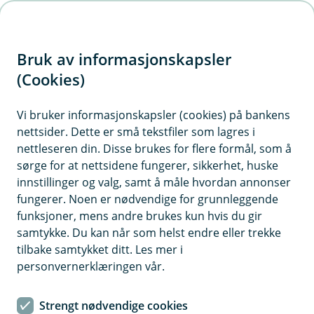
H
o
Bruk av informasjonskapsler
p
p
(Cookies)
i
Vi bruker informasjonskapsler (cookies) på bankens
nettsider. Dette er små tekstfiler som lagres i
n
nettleseren din. Disse brukes for flere formål, som å
n
sørge for at nettsidene fungerer, sikkerhet, huske
h
innstillinger og valg, samt å måle hvordan annonser
o
fungerer. Noen er nødvendige for grunnleggende
funksjoner, mens andre brukes kun hvis du gir
d
samtykke. Du kan når som helst endre eller trekke
e
tilbake samtykket ditt. Les mer i
t
personvernerklæringen vår.
Boligguiden
Strengt nødvendige cookies