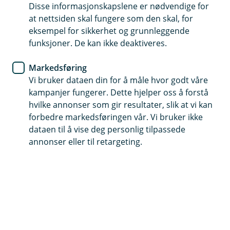
Gode råd til deg som skal kjøpe, selge eller
Disse informasjonskapslene er nødvendige for
at nettsiden skal fungere som den skal, for
bytte bolig. Her har vi samlet våre beste tips for
eksempel for sikkerhet og grunnleggende
hva du burde tenke på.
funksjoner. De kan ikke deaktiveres.
Markedsføring
Vi bruker dataen din for å måle hvor godt våre
kampanjer fungerer. Dette hjelper oss å forstå
hvilke annonser som gir resultater, slik at vi kan
forbedre markedsføringen vår. Vi bruker ikke
For deg som skal kjøpe bolig
dataen til å vise deg personlig tilpassede
Her har vi samlet noen gode tips og råd til deg.
annonser eller til retargeting.
Tips og råd til kjøpe bolig