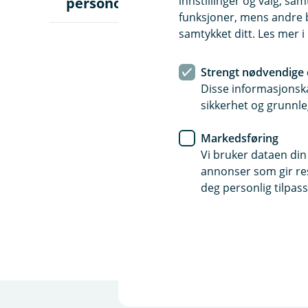
innstillinger og valg, 
personopplysninger
p
n
funksjoner, mens andre b
e
samtykket ditt. Les mer 
u
n
d
Strengt nødvendige 
e
Disse informasjonska
r
m
sikkerhet og grunnle
e
n
Markedsføring
y
S
Vi bruker dataen din
l
annonser som gir resu
i
deg personlig tilpass
k
b
r
u
k
e
r
v
i
d