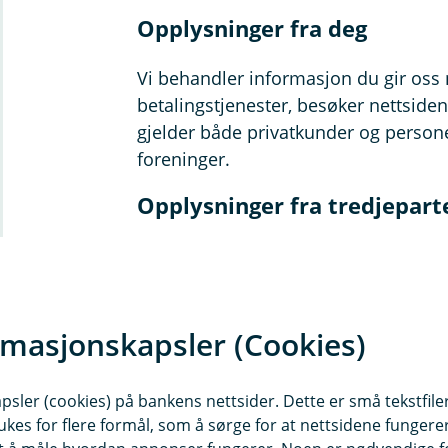
Opplysninger fra deg
Vi behandler informasjon du gir oss 
betalingstjenester, besøker nettsiden
gjelder både privatkunder og personer
foreninger.
Opplysninger fra tredjepart
Vi henter også opplysninger fra ekster
lovkrav og sikre datakvalitet. Disse k
Offentlige registre som Skatteet
rmasjonskapsler (Cookies)
Brønnøysundregistrene, samt 
Sanksjonslister og kredittopply
sler (cookies) på bankens nettsider. Dette er små tekstfile
Selskaper i Eika og Fremtind
ukes for flere formål, som å sørge for at nettsidene fungerer
Betalingstjenesteleverandører, 