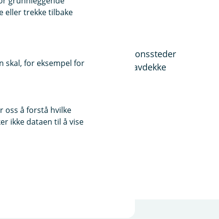
for grunnleggende
ngelige kilder
eller trekke tilbake
ler og ved selvbetjente ekspedisjonssteder
 skal, for eksempel for
 med det formål å forebygge og avdekke
 oss å forstå hvilke
r ikke dataen til å vise