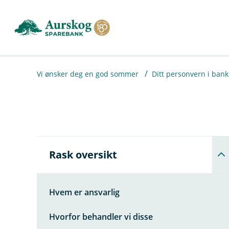
H
o
p
p
i
Vi ønsker deg en god sommer
Ditt personvern i ban
n
n
h
o
Å
Rask oversikt
p
d
n
e
e
t
u
Hvem er ansvarlig
n
d
Hvorfor behandler vi disse
e
r