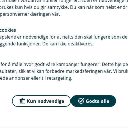
samt å måle hvordan annonser fungerer. Noen er nødvendige 
Gjeldsregistre og offentlig tilgje
rukes kun hvis du gir samtykke. Du kan når som helst endre 
i personvernerklæringen vår.
Kameraovervåkning
cookies
Vi har kameraovervåking av bankloka
pslene er nødvendige for at nettsiden skal fungere som den
(minibanker og innskuddsautomater)
ggende funksjoner. De kan ikke deaktiveres.
straffbare handlinger.
 for å måle hvor godt våre kampanjer fungerer. Dette hjelper
ltater, slik at vi kan forbedre markedsføringen vår. Vi bruke
ede annonser eller til retargeting.
Kun nødvendige
Godta alle