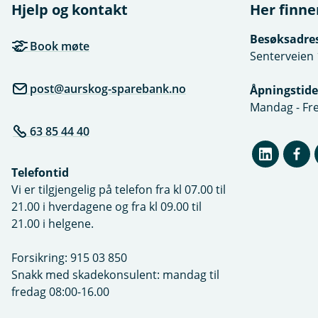
i
Hjelp og kontakt
Her finne
n
e
Besøksadre
p
Book møte
e
Senterveien 
r
s
post@aurskog-sparebank.no
Åpningstide
o
n
Mandag - Fre
o
63 85 44 40
p
p
l
y
Telefontid
s
Vi er tilgjengelig på telefon fra kl 07.00 til
n
21.00 i hverdagene og fra kl 09.00 til
i
n
21.00 i helgene.
g
e
Forsikring: 915 03 850
r
Snakk med skadekonsulent: mandag til
fredag 08:00-16.00