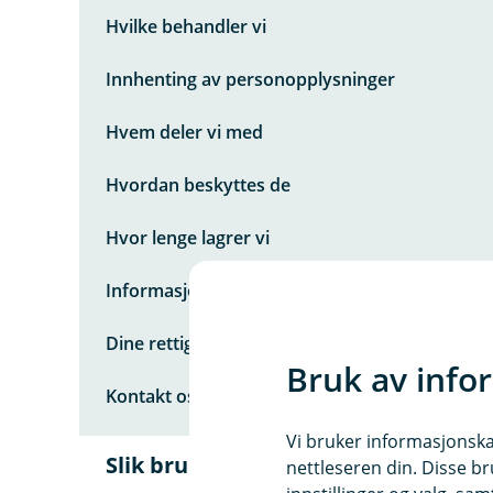
m
Hvilke behandler vi
e
n
y
Innhenting av personopplysninger
R
a
Hvem deler vi med
s
k
o
Hvordan beskyttes de
v
e
r
Hvor lenge lagrer vi
s
i
Informasjonskapsler (cookies)
k
t
Dine rettigheter
Bruk av info
Kontakt oss
Vi bruker informasjonskap
Slik bruker vi dine
nettleseren din. Disse br
Å