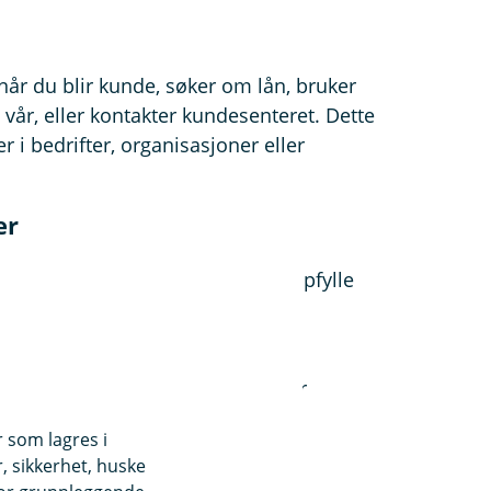
når du blir kunde, søker om lån, bruker
 vår, eller kontakter kundesenteret. Dette
 i bedrifter, organisasjoner eller
er
ne kilder for å tilby tjenester, oppfylle
ildene kan inkludere:
aten, Folkeregisteret og
kriminalbekjempende myndigheter
sningsbyråer
r som lagres i
, sikkerhet, huske
banker og butikker