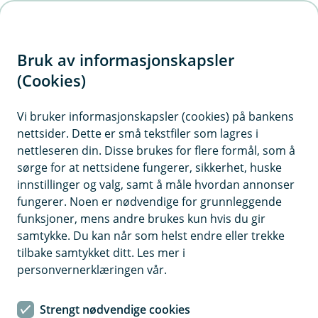
H
o
Bruk av informasjonskapsler
p
p
(Cookies)
i
Vis hjelpemeny
Vi bruker informasjonskapsler (cookies) på bankens
nettsider. Dette er små tekstfiler som lagres i
n
nettleseren din. Disse brukes for flere formål, som å
n
sørge for at nettsidene fungerer, sikkerhet, huske
Fysisk sikring av mennesker, bygg og
h
innstillinger og valg, samt å måle hvordan annonser
verdier
o
fungerer. Noen er nødvendige for grunnleggende
funksjoner, mens andre brukes kun hvis du gir
Hvorfor behandler vi opplysningene dine, og hva er
d
samtykke. Du kan når som helst endre eller trekke
det lovlige grunnlaget?
e
tilbake samtykket ditt. Les mer i
t
Banken har kameraovervåkning i lokalene og ved
personvernerklæringen vår.
minibanken (automatområdet), hvis banken tilbyr
dette. Formålet med dette er for å beskytte personer,
Strengt nødvendige cookies