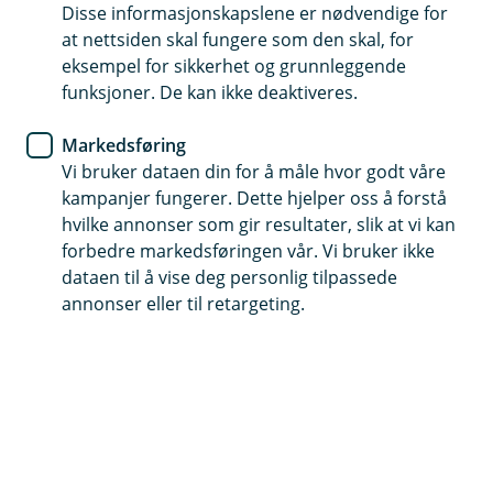
bygg og verdier ved straffbare handlinger.
Disse informasjonskapslene er nødvendige for
at nettsiden skal fungere som den skal, for
Vi har en berettiget interesse i å ha
eksempel for sikkerhet og grunnleggende
kameraovervåkning.
funksjoner. De kan ikke deaktiveres.
Hvordan behandler vi personopplysninger?
Markedsføring
Kameraene tar opp film/bilder av ansatte, kunder,
Vi bruker dataen din for å måle hvor godt våre
gjester og andre tredjepersoner. For å ivareta
kampanjer fungerer. Dette hjelper oss å forstå
personvernet, har vi redusert antallet kameraer til et
hvilke annonser som gir resultater, slik at vi kan
minimum og vi ser kun på videoen ved hendelser.
forbedre markedsføringen vår. Vi bruker ikke
Vinklene er satt slik at kameraene ikke filmer mer enn
dataen til å vise deg personlig tilpassede
det som er nødvendig.
annonser eller til retargeting.
Hvilke personopplysninger behandler vi?
Banken behandler de personopplysningene som
fremkommer ved video.
Det kan potensielt forekomme sensitive
personopplysninger. Disse personopplysningene